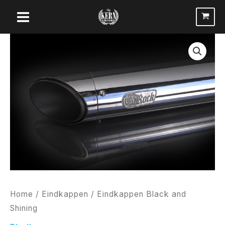
Ga
naar
de
Eindkappen
inhoud
Black
and
Shining
aantal
Home
/
Eindkappen
/ Eindkappen Black and
Shining