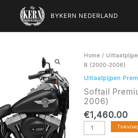
BYKERN NEDERLAND
Softail
Home
/
Uitlaatpij
Premium
B (2000-2006)
Zwart
Uitlaatpijpen Pre
type
Softail Prem
B
2006)
(2000-
2006)
€
1,460.00
aantal
Toevoe