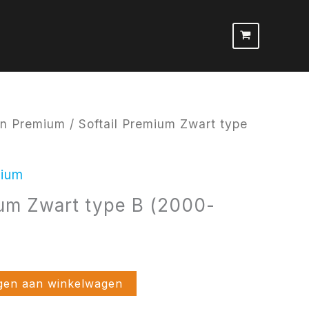
pen Premium
/ Softail Premium Zwart type
mium
ium Zwart type B (2000-
gen aan winkelwagen