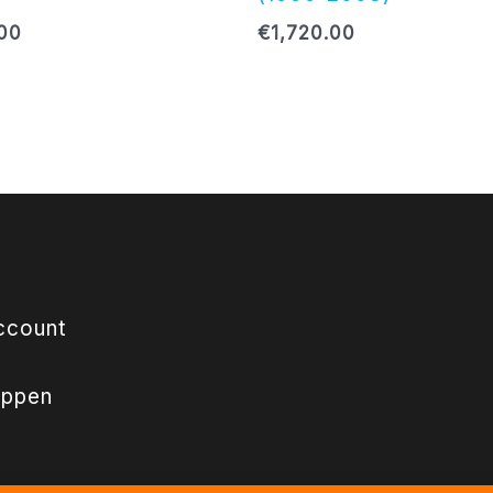
.00
€
1,720.00
ccount
appen