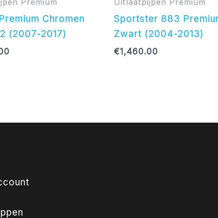
pijpen Premium
Uitlaatpijpen Premium
l Premium Chromen
Sportster 883 Premi
/2 (2007-2017)
Zwart (2004-2013)
.00
€
1,460.00
ccount
appen