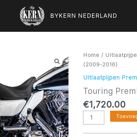
BYKERN NEDERLAND
Touring
Home
/
Uitlaatpij
Premium
(2009-2016)
Zwart
Uitlaatpijpen Pre
(2009-
Touring Prem
2016)
aantal
€
1,720.00
Toevoe