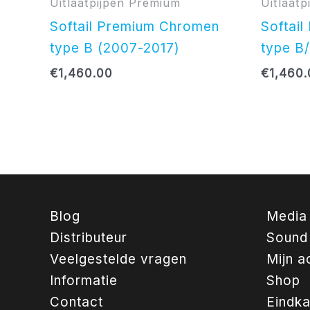
Uitlaatpijpen Premium
Uitlaat
Softail Premium Chromen
Softai
type B (2007-2017)
type B
€
1,460.00
€
1,460
Blog
Media
Distributeur
Sound
Veelgestelde vragen
Mijn a
Informatie
Shop
Contact
Eindk